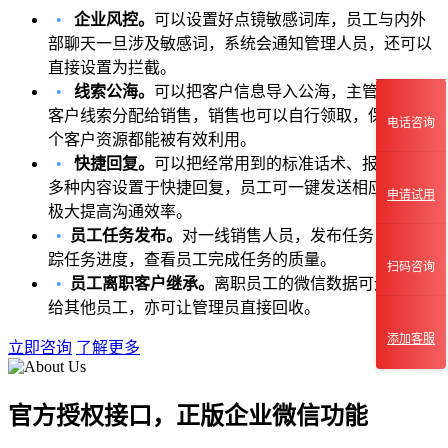
•
企业风控。
可以设置好点镜敏感词库，员工与内外
部聊天一旦涉及敏感词，系统会通知管理人员，还可以
直接设置为拦截。
•
线索公海。
可以把客户信息导入公海，主管可以把
客户线索分配给销售，销售也可以自行领取，保证每一
电话咨询
个客户资源都能被有效利用。
•
快捷回复。
可以把经常用到的标准话术、报价表等
多种内容设置于快捷回复，员工可一键发送相应内容，
申请试用
极大提高沟通效率。
•
员工任务发布。
对一线销售人员，发布任务，及时跟
踪任务进度，查看员工完成任务的质量。
扫码咨询
•
员工离职客户继承。
离职员工的微信数据可无缝转移
给其他员工，亦可让管理员直接回收。
添加客服
立即咨询
了解更多
官方授权接口，正版企业微信功能